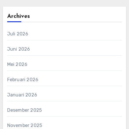
Archives
Juli 2026
Juni 2026
Mei 2026
Februari 2026
Januari 2026
Desember 2025
November 2025