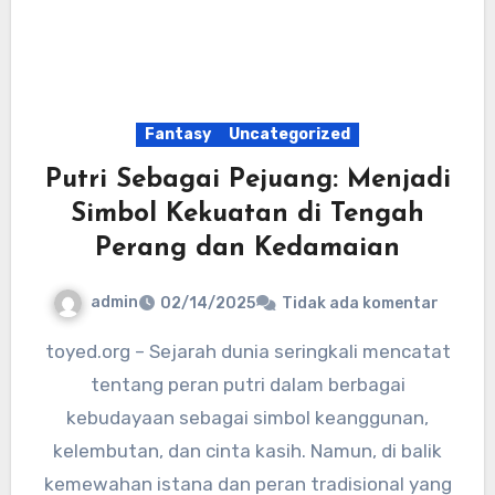
Fantasy
Uncategorized
Putri Sebagai Pejuang: Menjadi
Simbol Kekuatan di Tengah
Perang dan Kedamaian
admin
02/14/2025
Tidak ada komentar
toyed.org – Sejarah dunia seringkali mencatat
tentang peran putri dalam berbagai
kebudayaan sebagai simbol keanggunan,
kelembutan, dan cinta kasih. Namun, di balik
kemewahan istana dan peran tradisional yang