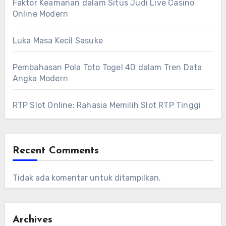
Faktor Keamanan dalam Situs Judi Live Casino
Online Modern
Luka Masa Kecil Sasuke
Pembahasan Pola Toto Togel 4D dalam Tren Data
Angka Modern
RTP Slot Online: Rahasia Memilih Slot RTP Tinggi
Recent Comments
Tidak ada komentar untuk ditampilkan.
Archives