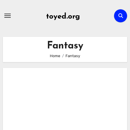
Skip
to
toyed.org
content
Fantasy
Home
Fantasy