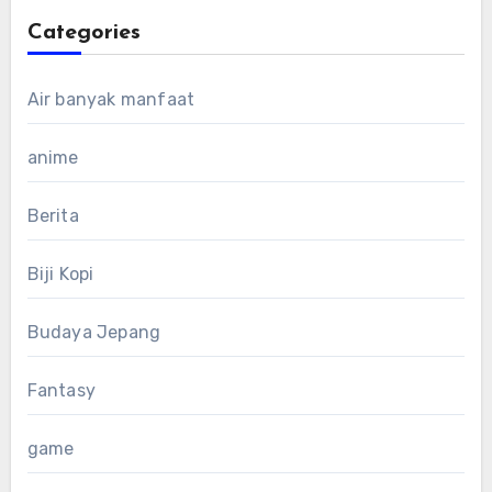
Categories
Air banyak manfaat
anime
Berita
Biji Kopi
Budaya Jepang
Fantasy
game