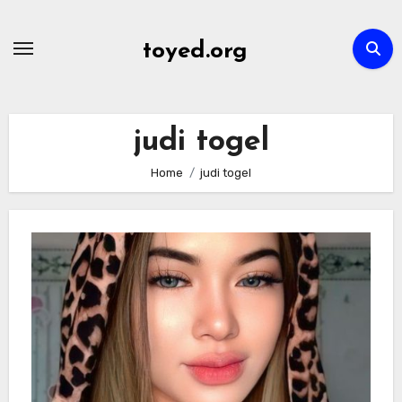
Skip
to
toyed.org
content
judi togel
Home
judi togel