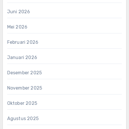
Juni 2026
Mei 2026
Februari 2026
Januari 2026
Desember 2025
November 2025
Oktober 2025
Agustus 2025