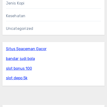
Jenis Kopi
Kesehatan
Uncategorized
Situs Spaceman Gacor
bandar judi bola
slot bonus 100
slot depo 5k