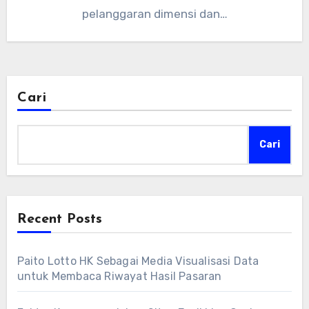
pelanggaran dimensi dan…
Cari
Cari
Recent Posts
Paito Lotto HK Sebagai Media Visualisasi Data
untuk Membaca Riwayat Hasil Pasaran