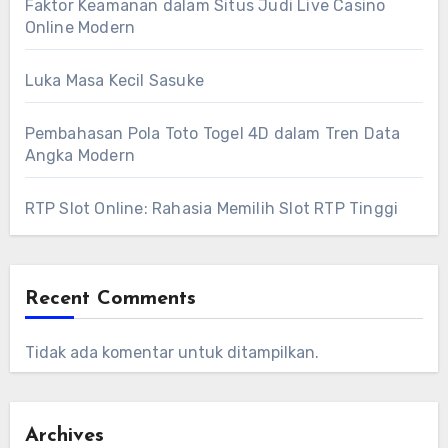
Faktor Keamanan dalam Situs Judi Live Casino
Online Modern
Luka Masa Kecil Sasuke
Pembahasan Pola Toto Togel 4D dalam Tren Data
Angka Modern
RTP Slot Online: Rahasia Memilih Slot RTP Tinggi
Recent Comments
Tidak ada komentar untuk ditampilkan.
Archives