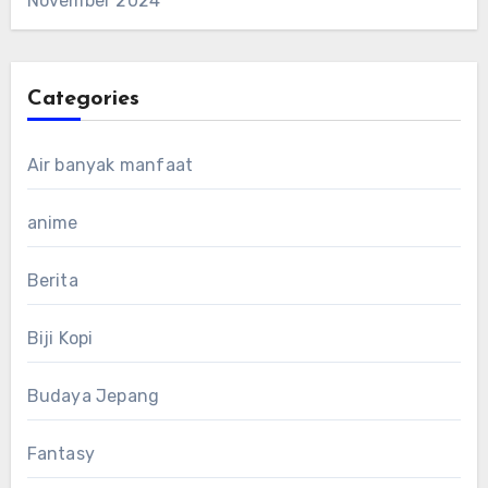
November 2024
Categories
Air banyak manfaat
anime
Berita
Biji Kopi
Budaya Jepang
Fantasy