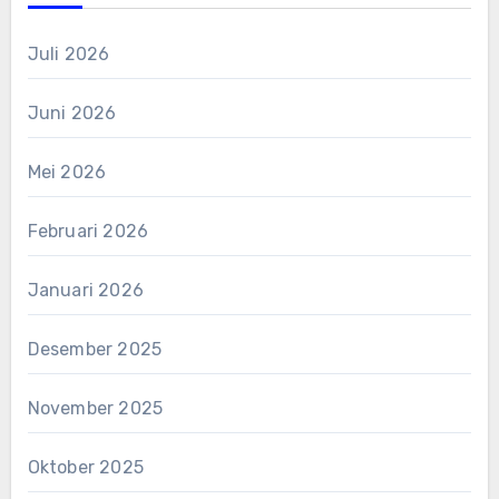
Juli 2026
Juni 2026
Mei 2026
Februari 2026
Januari 2026
Desember 2025
November 2025
Oktober 2025