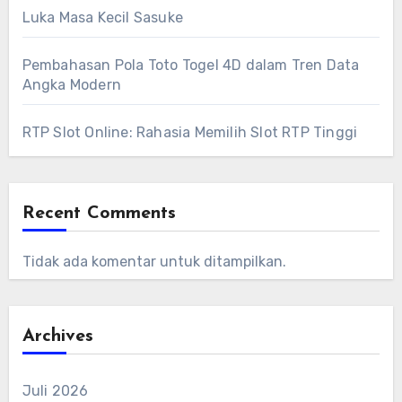
Luka Masa Kecil Sasuke
Pembahasan Pola Toto Togel 4D dalam Tren Data
Angka Modern
RTP Slot Online: Rahasia Memilih Slot RTP Tinggi
Recent Comments
Tidak ada komentar untuk ditampilkan.
Archives
Juli 2026