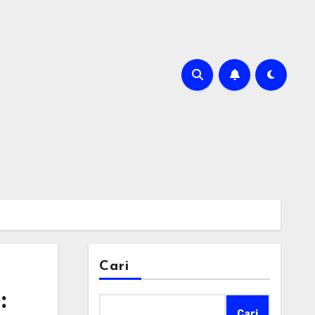
Cari
:
Cari