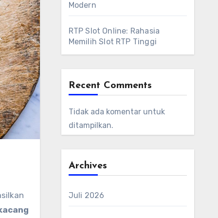
Modern
RTP Slot Online: Rahasia
Memilih Slot RTP Tinggi
Recent Comments
Tidak ada komentar untuk
ditampilkan.
h
Archives
silkan
Juli 2026
kacang