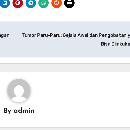
ngan
Tumor Paru-Paru: Gejala Awal dan Pengobatan 
Bisa Dilakuk
By
admin