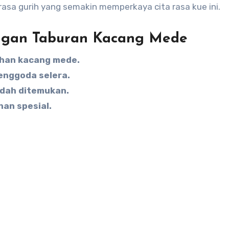
asa gurih yang semakin memperkaya cita rasa kue ini.
ngan Taburan Kacang Mede
han kacang mede.
enggoda selera.
dah ditemukan.
an spesial.