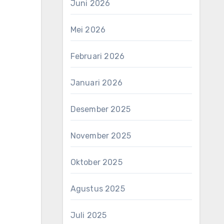
Juni 2026
Mei 2026
Februari 2026
Januari 2026
Desember 2025
November 2025
Oktober 2025
Agustus 2025
Juli 2025