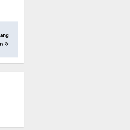
yang
an